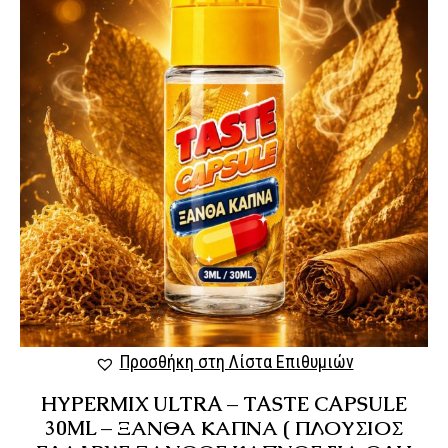
Προσθήκη στη Λίστα Επιθυμιών
HYPERMIX ULTRA – TASTE CAPSULE
30ML – ΞΑΝΘΑ ΚΑΠΝΑ ( ΠΛΟΥΣΙΟΣ