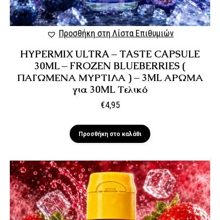
Προσθήκη στη Λίστα Επιθυμιών
HYPERMIX ULTRA – TASTE CAPSULE
30ML – FROZEN BLUEBERRIES (
ΠΑΓΩΜΕΝΑ ΜΥΡΤΙΛΑ ) – 3ML ΑΡΩΜΑ
για 30ML Τελικό
€
4,95
Προσθήκη στο καλάθι
η