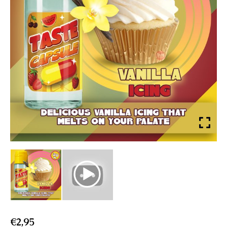
€
2,95