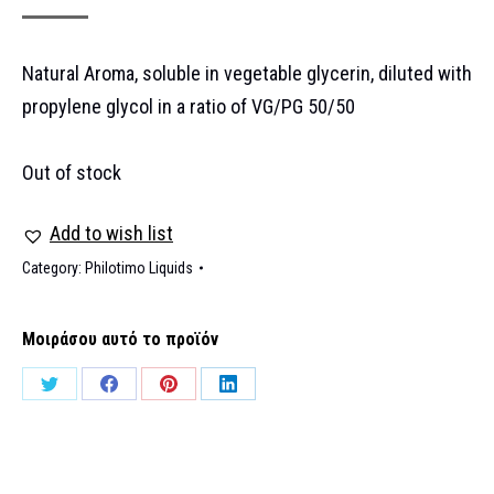
Natural Aroma, soluble in vegetable glycerin, diluted with
propylene glycol in a ratio of VG/PG 50/50
Out of stock
Add to wish list
Category:
Philotimo Liquids
Μοιράσου αυτό το προϊόν
Share
Share
Share
Share
on
on
on
on
Twitter
Facebook
Pinterest
LinkedIn