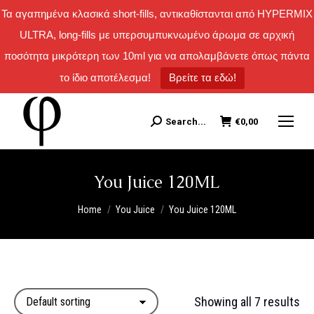
Τα αγαπημένα κλασικά short-fills, αντικαθίστανται από HYPERMIX
ULTRA, long-fills με υπερσυμπυκνωμένο άρωμα σε αρχική
ποσότητα μικρότερη των 10ml για να απολαμβάνετε όπως πάντα
το ίδιο αποτέλεσμα!
Βρείτε τα εδώ!
Search...
€
0,00
Search:
You Juice 120ML
You are here:
Home
You Juice
You Juice 120ML
Showing all 7 results